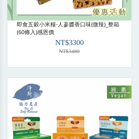
即食五穀小米糧-人蔘醬香口味(微辣)_整箱
(60條入)感恩價
NT$3300
NT$3480