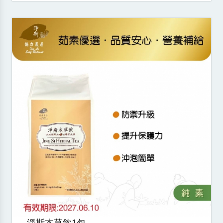
淨斯本草飲1包