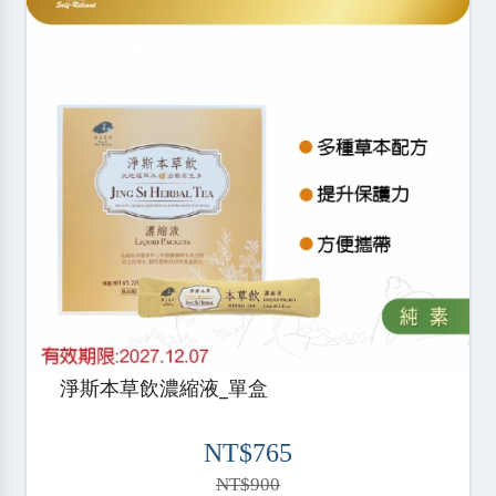
淨斯本草飲濃縮液_單盒
NT$765
NT$900