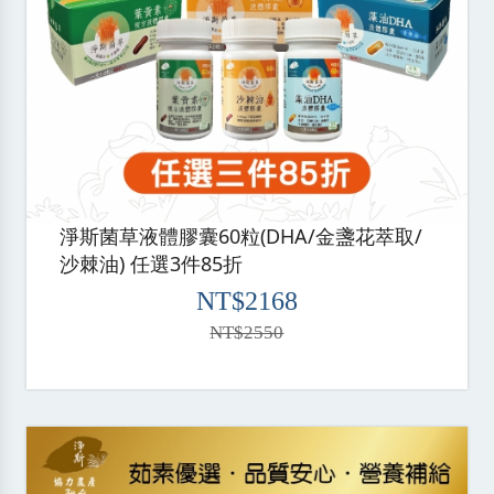
淨斯菌草液體膠囊60粒(DHA/金盞花萃取/
沙棘油) 任選3件85折
NT$2168
NT$2550