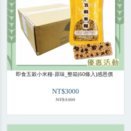
即食五穀小米糧-原味_整箱(60條入)感恩價
NT$3000
NT$3300