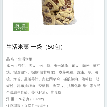
生活米菓 一袋（50包）
品 名：生活米菓
成 分：杏仁、黑豆、米、糖、玉米澱粉、黃豆、麵粉、麥芽
糖、樹薯澱粉、棕櫚油(非氫化)、麥芽糊精、醬油、鹽、黑
糖、海苔、蔓越莓汁、奧勒岡草粉、碳酸氫鈉、葡萄糖、胡
椒粉、昆布抽取物、辣椒粉、香菜片、抗氧化劑-維生素E(混
合濃縮生育醇、芥花籽油)、薑黃粉
淨 重：26公克 (0.92oz)
保存期限：９個月(未開封)