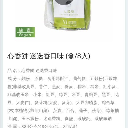
心香餅 迷迭香口味 (盒/8入)
品 名：心香餅 迷迭香口味
成 分：麵粉、蔗糖、食用烤酥油、葡萄糖、五穀粉(五穀雜
糧(非基改黃豆、薏仁、燕麥、蕎麥、糯米、糙米、紅小麥、
非基改玉米、小米、紅豆、綠豆、米豆、青豌豆、黑豆、花
豆、大麥仁)、麥芽粉(大麥、麥芽)、大豆卵磷脂、綜合草
(木)本植物(淮山(山藥)、芡實、百合、蓮子、茯苓)、綠茶抽
出物)、玉米澱粉、迷迭香粉、食鹽、碳酸鈣、碳酸氫鈉
淨 重：384公克(48公克/包，8包/盒)