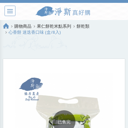
購物商品
果仁餅乾米點系列
餅乾類
心香餅 迷迭香口味 (盒/8入)