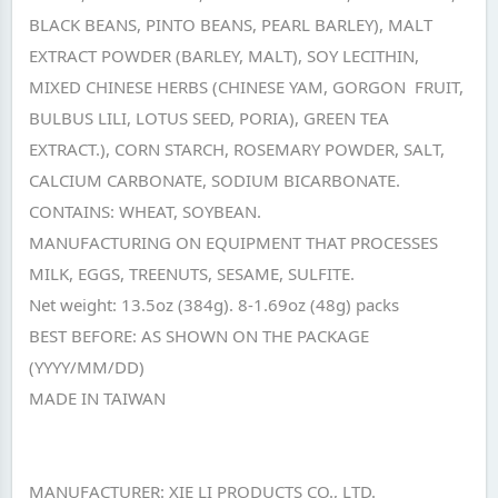
BLACK BEANS, PINTO BEANS, PEARL BARLEY), MALT
EXTRACT POWDER (BARLEY, MALT), SOY LECITHIN,
MIXED CHINESE HERBS (CHINESE YAM, GORGON FRUIT,
BULBUS LILI, LOTUS SEED, PORIA), GREEN TEA
EXTRACT.), CORN STARCH, ROSEMARY POWDER, SALT,
CALCIUM CARBONATE, SODIUM BICARBONATE.
CONTAINS: WHEAT, SOYBEAN.
MANUFACTURING ON EQUIPMENT THAT PROCESSES
MILK, EGGS, TREENUTS, SESAME, SULFITE.
Net weight: 13.5oz (384g). 8-1.69oz (48g) packs
BEST BEFORE: AS SHOWN ON THE PACKAGE
(YYYY/MM/DD)
MADE IN TAIWAN
MANUFACTURER: XIE LI PRODUCTS CO., LTD.