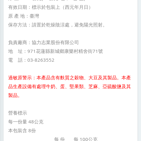
有效日期：標示於包裝上（西元年月日）
原 產 地：臺灣
保存方法：請置於乾燥陰涼處，避免陽光照射。
負責廠商：協力志業股份有限公司
地 址：971花蓮縣新城鄉康樂村精舍街71號
電 話：03-8263552
過敏原警示：本產品含有麩質之穀物、大豆及其製品。本產
品生產設備有處理牛奶、蛋、堅果類、芝麻、亞硫酸鹽及其
製品。
營養標示
每一份量 48公克
本包裝含 8份
每 份 每 100公克