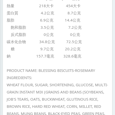
熱量 218大卡 454大卡
蛋白質 4.2公克 8.7公克
脂肪 6.9公克 14.4公克
飽和脂肪 3.5公克 7.2公克
反式脂肪 0公克 0公克
碳水化合物 34.8公克 72.5公克
糖 9.7公克 20.2公克
鈉 157.7毫克 328.6毫克
PRODUCT NAME: BLESSING BISCUITS-ROSEMARY
INGREDIENTS:
WHEAT FLOUR, SUGAR, SHORTENING, GLUCOSE, MULTI-
GRAIN INSTANT MIX (GRAINS AND BEANS (SOYBEANS,
JOB'S TEARS, OATS, BUCKWHEAT, GLUTINOUS RICE,
BROWN RICE, HARD RED WHEAT, CORN, MILLET, RED
BEANS, MUNG BEANS, BLACK-EYED PEAS, GREEN PEAS,