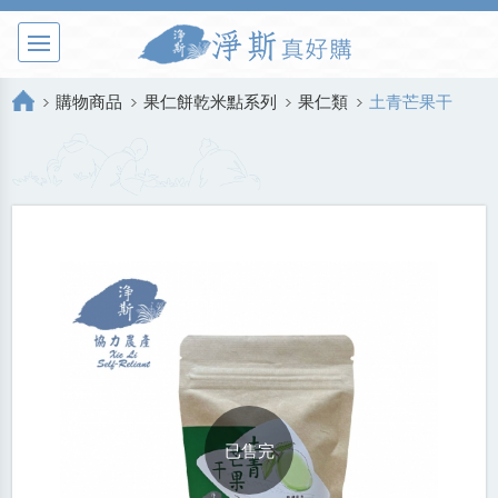
購物商品
果仁餅乾米點系列
果仁類
土青芒果干