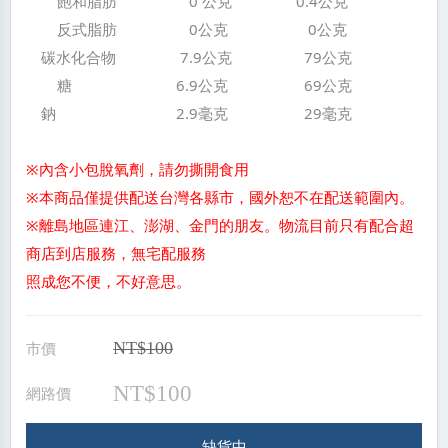
飽和脂肪 0 公克 0.4公克
反式脂肪 0公克 0公克
碳水化合物 7.9公克 79公克
糖 6.9公克 69公克
鈉 2.9毫克 29毫克
※內含小包脫氧劑，請勿撕開食用
※本商品僅提供配送台灣各縣市，國外恕不在配送範圍內。
※離島地區連江、澎湖、金門的朋友。物流目前只有配合超
商店到店服務，無宅配服務
照成您不便，不好意思。
市價
NT$100
NT$100
網路價
缺貨中