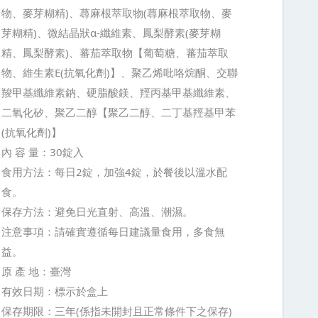
物、麥芽糊精)、蕁麻根萃取物(蕁麻根萃取物、麥
芽糊精)、微結晶狀α-纖維素、鳳梨酵素(麥芽糊
精、鳳梨酵素)、蕃茄萃取物【葡萄糖、蕃茄萃取
物、維生素E(抗氧化劑)】、聚乙烯吡咯烷酮、交聯
羧甲基纖維素鈉、硬脂酸鎂、羥丙基甲基纖維素、
二氧化矽、聚乙二醇【聚乙二醇、二丁基羥基甲苯
(抗氧化劑)】
內 容 量：30錠入
食用方法：每日2錠，加強4錠，於餐後以溫水配
食。
保存方法：避免日光直射、高溫、潮濕。
注意事項：請確實遵循每日建議量食用，多食無
益。
原 產 地：臺灣
有效日期：標示於盒上
保存期限：三年(係指未開封且正常條件下之保存)