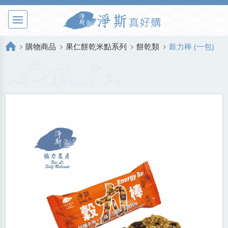
購物商品
果仁餅乾米點系列
餅乾類
榖力棒 (一包)