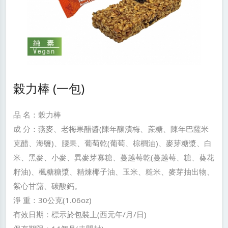
榖力棒 (一包)
品 名：榖力棒
成 分：燕麥、老梅果醋醬(陳年釀漬梅、蔗糖、陳年巴薩米
克醋、海鹽)、腰果、葡萄乾(葡萄、棕櫚油)、麥芽糖漿、白
米、黑麥、小麥、異麥芽寡糖、蔓越莓乾(蔓越莓、糖、葵花
籽油)、楓糖糖漿、精煉椰子油、玉米、糙米、麥芽抽出物、
紫心甘藷、碳酸鈣。
淨 重：30公克(1.06oz)
有效日期：標示於包裝上(西元年/月/日)