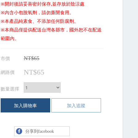
※開封後請妥善密封保存,並存放於陰涼處
※內含小包脫氧劑，請勿撕開食用。
※本產品純素食、不添加任何防腐劑。
※本商品僅提供配送台灣各縣市，國外恕不在配送
範圍內。
市價
NT$65
NT$65
網路價
數量選擇
加入購物車
加入追蹤
分享到facebook