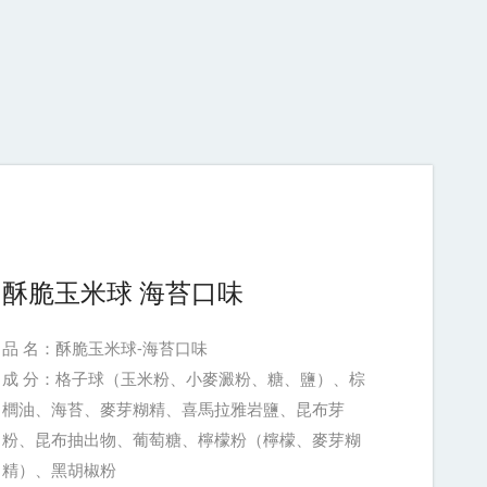
酥脆玉米球 海苔口味
品 名：酥脆玉米球-海苔口味
成 分：格子球（玉米粉、小麥澱粉、糖、鹽）、棕
櫚油、海苔、麥芽糊精、喜馬拉雅岩鹽、昆布芽
粉、昆布抽出物、葡萄糖、檸檬粉（檸檬、麥芽糊
精）、黑胡椒粉