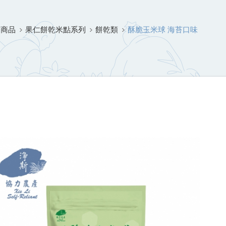
物商品
果仁餅乾米點系列
餅乾類
酥脆玉米球 海苔口味