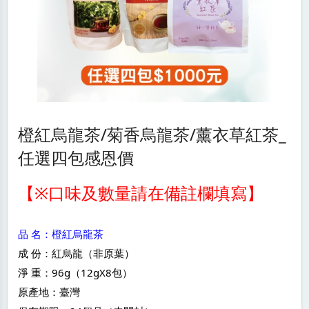
橙紅烏龍茶/菊香烏龍茶/薰衣草紅茶_
任選四包感恩價
【※口味及數量請在備註欄填寫】
品 名：橙紅烏龍茶
成 份：紅烏龍（非原葉）
淨 重：96g（12gX8包）
原產地：臺灣