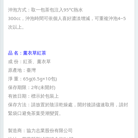
沖泡方式：取一包茶包注入95°C熱水
300cc，沖泡時間可依個人喜好濃淡增減，可重複沖泡4~5
次以上。
品 名：薰衣草紅茶
成 份：紅茶、薰衣草
原產地：臺灣
淨 重：65g(6.5g×10包)
保存期限：2年(未開封)
有效日期：標示於包裝上
保存方法：請放置於陰涼乾燥處，開封後請儘速取用，請封
緊袋口避免茶葉受潮變質。
製造商：協力志業股份有限公司