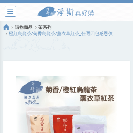
購物商品
茶系列
橙紅烏龍茶/菊香烏龍茶/薰衣草紅茶_任選四包感恩價