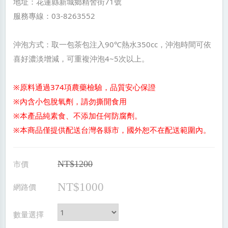
地址：花蓮縣新城鄉精舍街71號
服務專線：03-8263552
沖泡方式：取一包茶包注入90℃熱水350cc，沖泡時間可依
喜好濃淡增減，可重複沖泡4~5次以上。
※原料通過374項農藥檢驗，品質安心保證
※內含小包脫氧劑，請勿撕開食用
※本產品純素食、不添加任何防腐劑。
※本商品僅提供配送台灣各縣市，國外恕不在配送範圍內。
市價
NT$1200
NT$1000
網路價
數量選擇