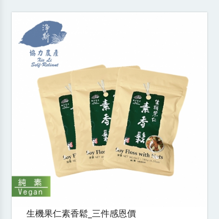
生機果仁素香鬆_三件感恩價