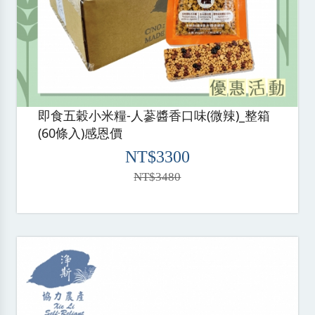
即食五穀小米糧-人蔘醬香口味(微辣)_整箱
(60條入)感恩價
NT$3300
NT$3480