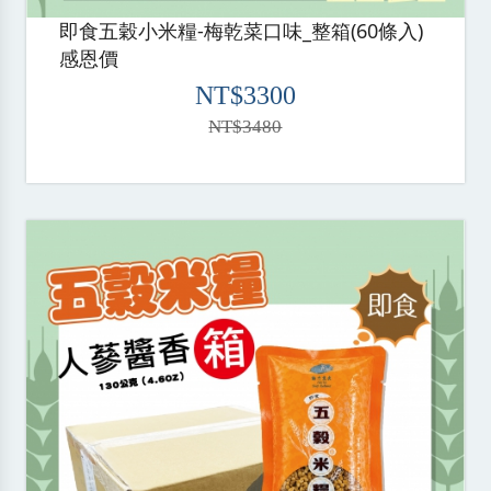
即食五穀小米糧-梅乾菜口味_整箱(60條入)
感恩價
NT$3300
NT$3480