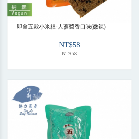
即食五穀小米糧-人蔘醬香口味(微辣)
NT$58
NT$58