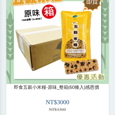
即食五穀小米糧-原味_整箱(60條入)感恩價
NT$3000
NT$3300