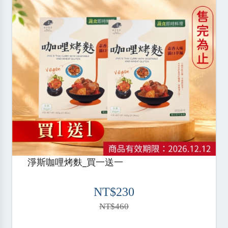
淨斯咖哩烤麩_買一送一
NT$230
NT$460