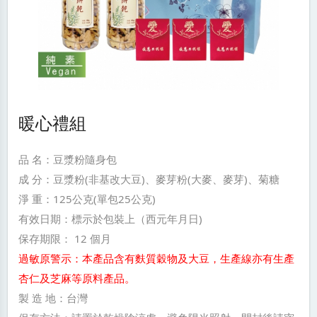
暖心禮組
品 名：豆漿粉隨身包
成 分：豆漿粉(非基改大豆)、麥芽粉(大麥、麥芽)、菊糖
淨 重：125公克(單包25公克)
有效日期：標示於包裝上（西元年月日)
保存期限： 12 個月
過敏原警示：本產品含有麩質穀物及大豆，生產線亦有生產
杏仁及芝麻等原料產品。
製 造 地：台灣