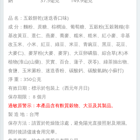
鈉 37.5毫克 149.9毫克
品 名：五穀餅乾(迷迭香口味)
成 分：麵粉、蔗糖、棕櫚油、葡萄糖、五穀粉(五穀雜糧(非
基改黃豆、薏仁、燕麥、蕎麥、糯米、糙米、紅小麥、非基
改玉米、小米、紅豆、綠豆、米豆、青豌豆、黑豆、花豆、
大麥仁)、麥芽粉(大麥、麥芽)、大豆卵磷脂、綜合草(木)本
植物(淮山(山藥)、芡實、百合、蓮子、茯苓)、綠茶抽出物、
食鹽、玉米澱粉、迷迭香粉、碳酸鈣、碳酸氫鈉(小蘇打)
淨 重：350公克
有效日期：標示於包裝上（西元年月日)
保存期限： 8 個月
過敏原警示：本產品含有麩質穀物、大豆及其製品。
製 造 地：台灣
保存方法：請置於乾燥陰涼處，避免陽光直接照射及潮濕。
開封後請儘速食用完畢。